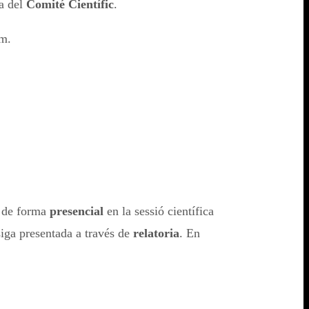
ia del
Comité Científic
.
um.
ó de forma
presencial
en la sessió científica
siga presentada a través de
relatoria
. En