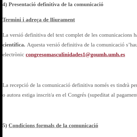
4) Presentació definitiva de la comunicació
Termini i adreça de lliurament
La versió definitiva del text complet de les comunicacions 
científica.
Aquesta versió definitiva de la comunicació s’hau
electrònic
congresomasculinidades1@goumh.umh.es
La recepció de la comunicació definitiva només es tindrà per
o autora estiga inscrit/a en el Congrés (supeditat al pagament
5)
Condicions formals de la comunicació