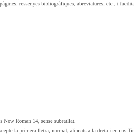
 pàgines, ressenyes bibliogràfiques, abreviatures, etc., i facil
mes New Roman 14, sense subratllat.
epte la primera lletra, normal, alineats a la dreta i en co