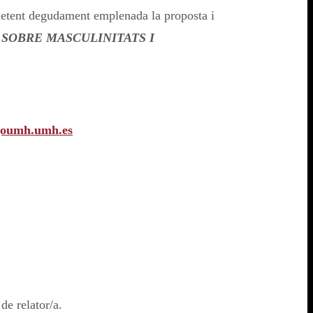
metent degudament emplenada la proposta i
 SOBRE MASCULINITATS I
goumh.umh.es
de relator/a.